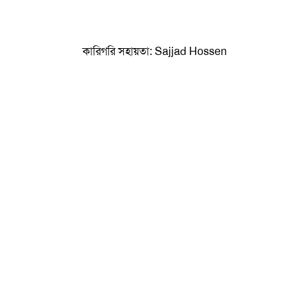
কারিগরি সহায়তা: Sajjad Hossen