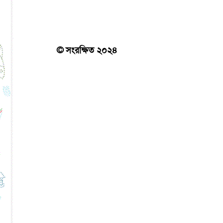
© সংরক্ষিত ২০২৪