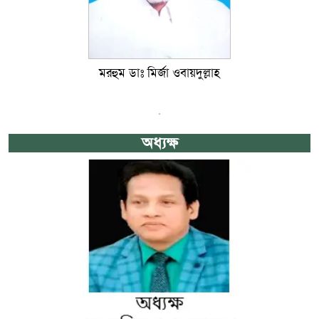
মরহুম ডাঃ মির্জা ওবায়দুল্লাহ
অধ্যক্ষ