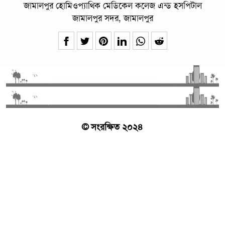
জামালপুর হোমিওপ্যাথিক মেডিকেল কলেজ এন্ড হসপিটাল
জামালপুর সদর, জামালপুর
© সংরক্ষিত ২০২৪