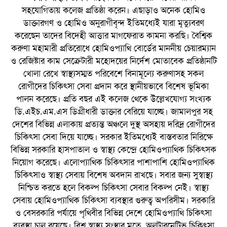
সহযোগিতায় কলেজ প্রতিষ্ঠা করেন। এছাড়াও অনেক হোমিও
ডাক্তারগণ ও হোমিও অনুরাগীবৃন্দ ইতিমধ্যেই যারা মৃত্যুবরণ
করেছেন তাদের বিদেহী আত্তার মাগফেরাত কামনা করছি। বৈশ্বিক
করুণা মহামারী প্রতিরোধে হোমিওপ্যাথি বোর্ডের মাননীয় চেয়ারম্যান
ও রেজিষ্টার কাম সেক্রেটারী মহোদয়ের নির্দেশ মোতাবেক প্রতিষ্ঠানটি
খোলা রেখে স্বাস্থ্যসম্মত পরিবেশে বিনামূল্যে করুণাসহ সকল
রোগীদের চিকিৎসা সেবা প্রদান করে স্থানীয়ভাবে বিশেষ ভূমিকা
পালন করেছে। প্রতি বছর এই কলেজ থেকে উল্লেখযোগ্য সংখ্যক
ডি.এইচ.এম.এস ডিগ্রীধারী ডাক্তার বেরিয়ে যাচ্ছে। জামালপুর সহ
দেশের বিভিন্ন এলাকায় প্রত্যন্ত অঞ্চলে দুস্থ অসহায় দরিদ্র রোগীদের
চিকিৎসা সেবা দিয়ে যাচ্ছে। সরকার ইতিমধ্যেই বাস্তবতার নিরিক্ষে
বিভিন্ন সরকারি হাসপাতাল ও স্বাস্থ্য কেন্দ্রে হোমিওপ্যাথিক চিকিৎসক
নিয়োগ করেছে। এলোপ্যাথিক চিকিৎসার পাশাপাশি হোমিওপ্যাথিক
চিকিৎসাও স্বাস্থ্য সেবায় বিশেষ অবদান রাখছে। সবার জন্য সুস্বাস্থ্য
নিশ্চিত করতে হলে বিকল্প চিকিৎসা সেবার বিকল্প নেই। স্বাস্থ্য
সেবায় হোমিওপ্যাথিক চিকিৎসা ব্যবস্থার গুরুত্ব অপরিসীম। সরকারি
ও বেসরকারি পর্যায়ে পৃথিবীর বিভিন্ন দেশে হোমিওপ্যাথি চিকিৎসা
ব্যবস্থা চালু রয়েছে। বিশ্ব স্বাস্থ্য সংস্থার মতে, অলটারনেটিভ চিকিৎসা