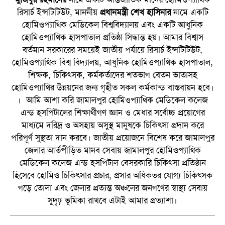
রিসার্চ ইন্সটিটিউট, মাননীয়
প্রধানমন্ত্রী শেখ হাসিনার
নামে একটি
হোমিওপ্যাথিক মেডিকেল বিশ্ববিদ্যালয় এবং একটি আধুনিক
হোমিওপ্যাথিক হাসপাতাল প্রতিষ্ঠা সিদ্ধান্ত হয়। আমার বিশ্বাস
বর্তমান সরকারের সময়েই জাতীয় পর্যায়ে রিসার্চ ইন্সটিটিউট,
হোমিওপ্যাথিক বিশ্ব বিদ্যালয়, আধুনিক হোমিওপ্যাথিক হাসপাতাল,
শিক্ষক, চিকিৎসক, কর্মকর্তাদের শতভাগ বেতন ভাতাসহ
হোমিওপ্যাথির উন্নয়নের জন্য গৃহীত সকল কর্মকান্ড বাস্তবায়ন হবে।
। আমি আশা করি জামালপুর হোমিওপ্যাথিক মেডিকেল কলেজ
এন্ড হসপিটালের শিক্ষার্থীগণ জ্ঞান ও মেধার সর্বোচ্চ প্রয়োগের
মাধ্যমে দরিদ্র ও অসহায় অসুস্থ মানুষকে চিকিৎসা প্রদান করে
পরিপূর্ণ সুস্থতা দান করবে। জাতীয় প্রয়োজনে বিশেষ করে জামালপুর
জেলার আর্তপীড়িত মানব সেবায় জামালপুর হোমিওপ্যাথিক
মেডিকেল কলেজ এন্ড হসপিটাল বেসরকারি চিকিৎসা প্রতিষ্ঠান
হিসেবে হোমিও চিকিৎসার প্রচার, প্রসার অধিকতর যোগ্য চিকিৎসক
গড়ে তোলা এবং জেলার প্রত্যন্ত অঞ্চলের জনগণের স্বাস্থ্য সেবায়
সুদৃঢ় ভূমিকা রাখবে এটাই আমার প্রত্যাশা।