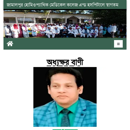
জামালপুর হোমিওপ্যাথিক মেডিকেল কলেজ এন্ড হসপিটালে স্বাগতম
অধ্যক্ষর বাণী