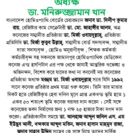
বাংলাদেশ হোমিওপ্যাথি বোর্ডের চেয়ারম্যান
জনাব ডা. দিলীপ কুমার
রায়
, রেজিষ্টার কাম সেক্রেটারী
ডা. মো. জাহাঙ্গীর আলম
, অত্র
কলেজের সম্মানীত প্রতিষ্ঠাতা
ডা. মির্জা ওবায়দুল্লাহ্
, প্রতিষ্ঠাতা
প্রতিনিধি
ডা. মির্জা কুতুব উল্লাহ্
, সম্মানীত বোর্ড সদস্যবন্দ, সম্মানীত
দাতা সদস্যবৃন্দ , হোমিও অনুরাগীবৃন্দ , শিক্ষক কর্মকর্তা
কর্মচারীবৃন্দ সহ সকলকে জামালপুর হোমিওপ্যাথিক মেডিকেল
কলেজ এন্ড হসপিটাল এর পক্ষ থেকে জানাই আন্তরিক শুভেচ্ছা ও
অভিনন্দন, বিশেষ করে যাদের কথা না বললেই নয় কলেজের
প্রতিষ্ঠাতা অধ্যক্ষ
মরহুম ডা. মির্জা ওবায়দুল্লাহ
স্যার যিনি
১৯৯২
সালে কলেজ প্রতিষ্ঠার প্রথম যাত্রা শুরু করেন। তিনি তার মাতার
নিকট হতে রেজিষ্টিকৃত হেবা দলিল মূলে প্রাপ্ত একখন্ড ভূমি হতে ১
একর ৫০ শতাংশ ভূমি কলেজ বরাবর দান করেন । সেই সঙ্গে
কলেজের ভবন নির্মাণের জন্য ১ লক্ষ ২৫ হাজার টাকা নগদ দান
করেন। প্রতিষ্ঠাকালীন সময়ে
ডা. আলহাজ আব্দুল জলিল এস. এম
ইউছুব আলী, খন্দকার আব্দুল মতিন, জনাব হাসান মাহমুদ রাজা,
জনাব সাহাব উদ্দিন
সাহেব কে সঙ্গে নিয়ে তাদের সার্বিক